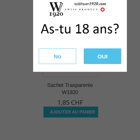
No
OUI
Sachet Trasparente
W1920
1,85 CHF
AJOUTER AU PANIER