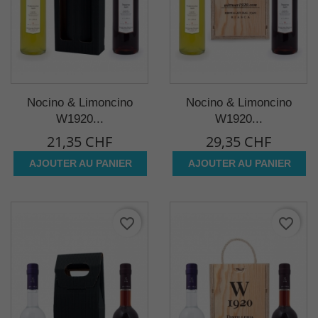
Nocino & Limoncino
Nocino & Limoncino
W1920...
W1920...
21,35 CHF
29,35 CHF
AJOUTER AU PANIER
AJOUTER AU PANIER
favorite_border
favorite_border