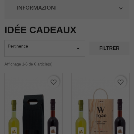
INFORMAZIONI

IDÉE CADEAUX
Pertinence

FILTRER
Affichage 1-6 de 6 article(s)
favorite_border
favorite_border