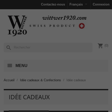

Contactez-nous
Français
Connexion
shopping_cart
(0)
search
MENU
Accueil
Idée cadeaux & Confections
Idée cadeaux
IDÉE CADEAUX