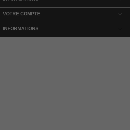

VOTRE COMPTE
keyboard_arrow_down
INFORMATIONS