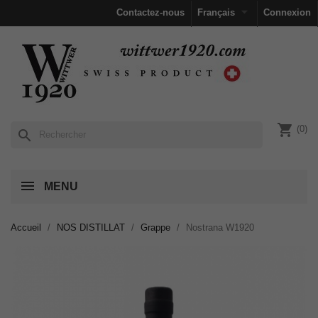

Contactez-nous
Français
Connexion
shopping_cart
(0)
search
MENU
Accueil
NOS DISTILLAT
Grappe
Nostrana W1920