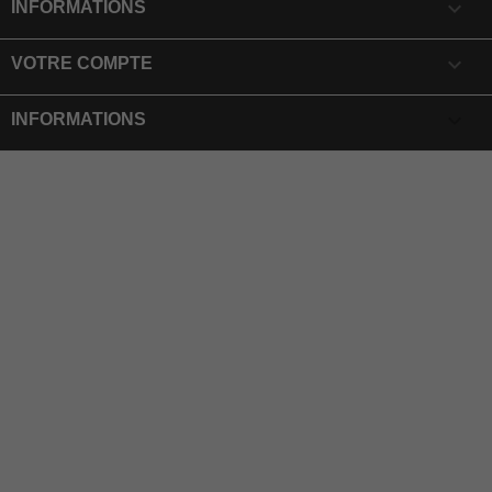

INFORMATIONS

VOTRE COMPTE
keyboard_arrow_down
INFORMATIONS