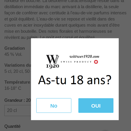
rondeur en bouche.
La deuxième caractéristique réside dans la
distillation immédiate du marc arrivant à la distillerie, la seule
façon de conférer avec certitude à l'eau-de-vie parfums intenses
et goût équilibré. L'eau-de-vie se repose et vieillit dans des
cuves en acier inoxydable durant quelques mois avant d'être
mise en bouteille. Des notes florales et harmonieuses se
révèlent au palais. Le goût est corsé et équilibré.
Gradation
45 % Vol.
Variations du produit
5 cl, 20 cl, 50 cl, 70 cl, 100 cl
Température de service
16-18° C
Grandeur : 20 cl
No
OUI
Quantité