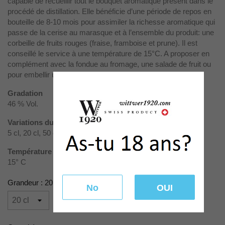
capable de recueillir tout le bouquet aromatique présent dans le
procédé de distillation. Elle bénéficie d’une période de repos en
bouteille de 8-10 mois pour assimiler la richesse aromatique qui
passe de la cerise au marasque et à l’ensemble du produit: une
corbeille de fruits rouges (fraise, framboise et prune). Il est
conseillé le service à une température de 15°C. A proposer en
complément avec la fondue au fromage, une salade de fruit ou
pour embellir une glace.
Gradation
46 % Vol.
Variations du produit
5 cl, 20 cl, 50 cl, 70 cl, 100 cl
Température de service
15° C
Grandeur : 20 cl
No
OUI