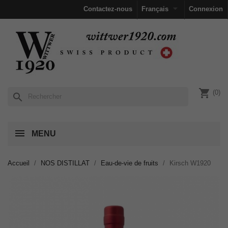

Contactez-nous
Français
Connexion
shopping_cart
(0)
search
MENU
Accueil
NOS DISTILLAT
Eau-de-vie de fruits
Kirsch W1920