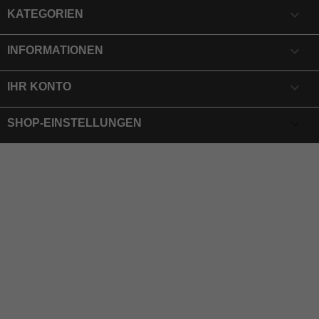

KATEGORIEN

INFORMATIONEN

IHR KONTO
keyboard_arrow_down
SHOP-EINSTELLUNGEN