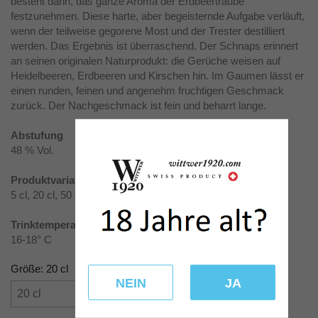
besteht darin, das ganze Aroma der Erdbeertraube
festzunehmen. Diese harte, aber begeisternde Aufgabe verläuft,
wenn der teilweise gegorene Most und der Trester destilliert
werden. Das Ergebnis ist überraschend. Der Schnaps erinnert
an seinen originalen Naturprodukt: die Gerüche weisen auf
Heidelbeeren, Erdbeeren und Kirschen hin. Im Gaumen lässt er
einen runden, feinen und angenehm fruchtigen Geschmack
zurück. Der Nachgeschmack ist fein und beharrt lange.
Abstufung
48 % Vol.
Produktvariationen
5 cl, 20 cl, 50 cl, 70 cl, 100 cl
Trinktemperatur
16-18° C
Größe: 20 cl
NEIN
JA