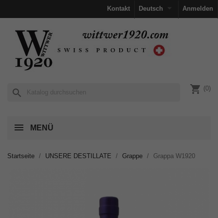

Kontakt
Deutsch
Anmelden
shopping_cart
(0)
search
MENÜ
Startseite
UNSERE DESTILLATE
Grappe
Grappa W1920