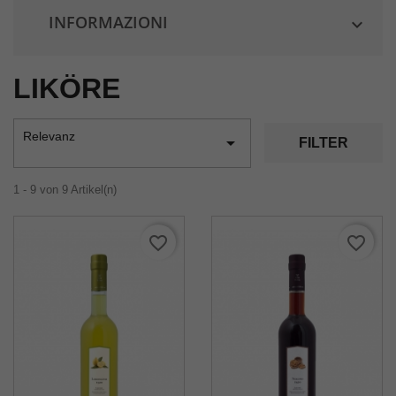
INFORMAZIONI

LIKÖRE
Relevanz

FILTER
1 - 9 von 9 Artikel(n)
favorite_border
favorite_border