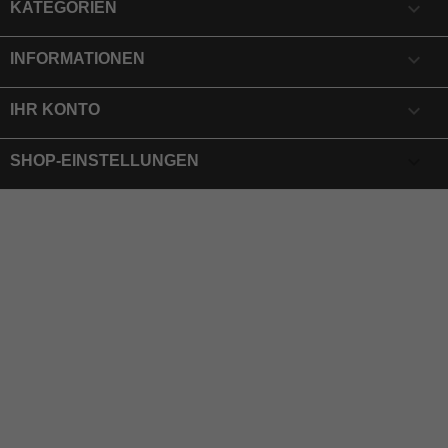

KATEGORIEN

INFORMATIONEN

IHR KONTO
keyboard_arrow_down
SHOP-EINSTELLUNGEN