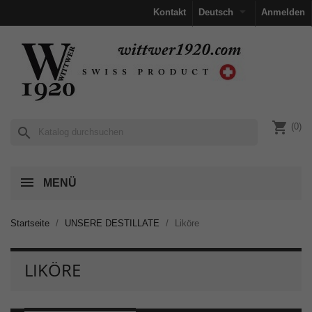

Kontakt
Deutsch
Anmelden
shopping_cart
(0)
search
MENÜ
Startseite
UNSERE DESTILLATE
Liköre
LIKÖRE