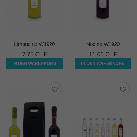
Limoncino W1920
Nocino W1920
7,75 CHF
11,65 CHF
IN DEN WARENKORB
IN DEN WARENKORB
favorite_border
favorite_border