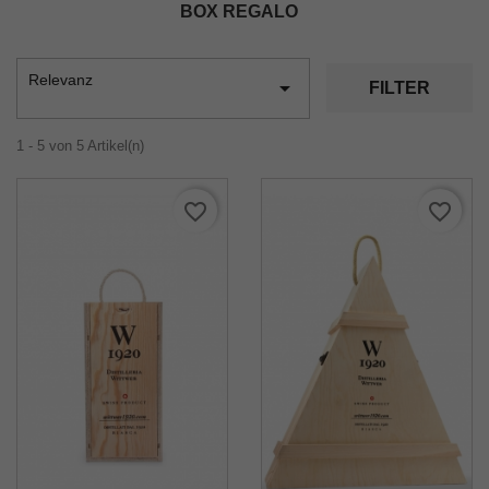
BOX REGALO
Relevanz

FILTER
1 - 5 von 5 Artikel(n)
favorite_border
favorite_border