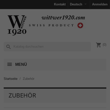

Kontakt
Deutsch
Anmelden
shopping_cart
(0)
search
MENÜ
Startseite
Zubehör
ZUBEHÖR