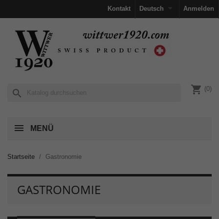

Kontakt
Deutsch
Anmelden
shopping_cart
(0)
search
MENÜ
Startseite
Gastronomie
GASTRONOMIE