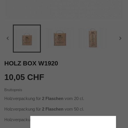


HOLZ BOX W1920
10,05 CHF
Bruttopreis
Holzverpackung für
2 Flaschen
vom 20 cl.
Holzverpackung für
2 Flaschen
vom 50 cl.
Holzverpackung für
1 Flasche
vom 100 cl.