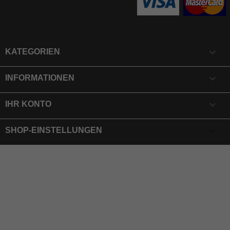

KATEGORIEN

INFORMATIONEN

IHR KONTO
keyboard_arrow_down
SHOP-EINSTELLUNGEN