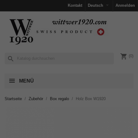

Kontakt
Deutsch
Anmelden
shopping_cart
(0)
search
MENÜ
Startseite
Zubehör
Box regalo
Holz Box W1920