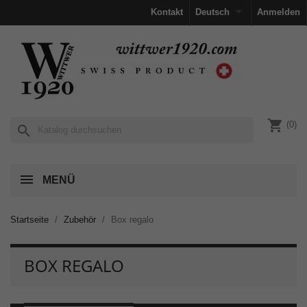

Kontakt
Deutsch
Anmelden
shopping_cart
(0)
search
MENÜ
Startseite
Zubehör
Box regalo
BOX REGALO