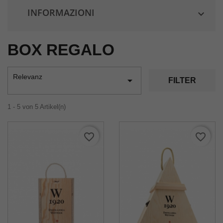
INFORMAZIONI

BOX REGALO
Relevanz

FILTER
1 - 5 von 5 Artikel(n)
favorite_border
favorite_border