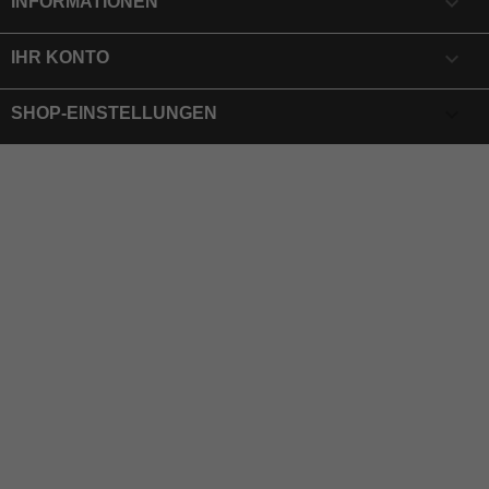

INFORMATIONEN

IHR KONTO
keyboard_arrow_down
SHOP-EINSTELLUNGEN