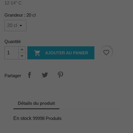
12-14° C
Grandeur : 20 cl
Quantité
favorite_border

AJOUTER AU PANIER
Partager
Détails du produit
En stock
99998 Produits