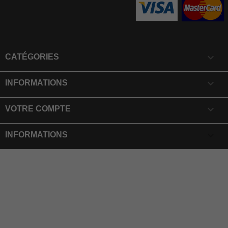

CATÉGORIES

INFORMATIONS

VOTRE COMPTE
keyboard_arrow_down
INFORMATIONS