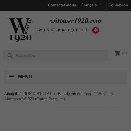

Contactez-nous
Français
Connexion
shopping_cart
(0)
search
MENU
Accueil
NOS DISTILLAT
Eau-de-vie de fruits
William &
Albicocca W1920 (Carton Premium)