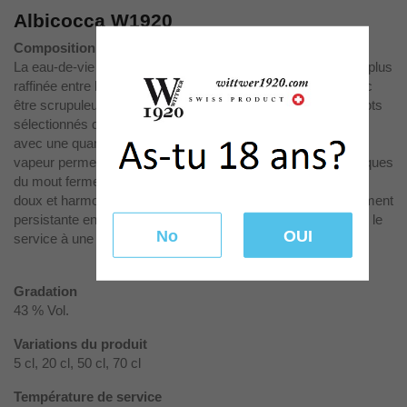
Albicocca W1920
Composition
La eau-de-vie à base d’abricots a un
intensité aromatique la plus
raffinée
entre les eaux-de-vie fruitées. La distillation doit donc
être scrupuleuse et délicate. La matière première, des abricots
sélectionnés du Valais, fournit un jus qui fermente et macère
avec une quantité limitée de noyaux. Une lente distillation à
vapeur permet de recueillir et valoriser les senteurs aromatiques
du mout fermenté. Suave et envoutante à l’odorat, un plaisir
doux et harmonieux qui se développe à la dégustation. Finement
persistante en bouche après l’avoir dégustée. Il est conseillé le
No
OUI
service à une température de 12-14°C dans un verre tulipe.
Gradation
43 % Vol.
Variations du produit
5 cl, 20 cl, 50 cl, 70 cl
Température de service