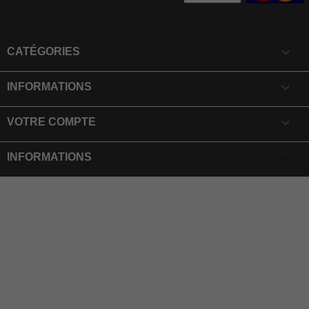

CATÉGORIES

INFORMATIONS

VOTRE COMPTE
keyboard_arrow_down
INFORMATIONS