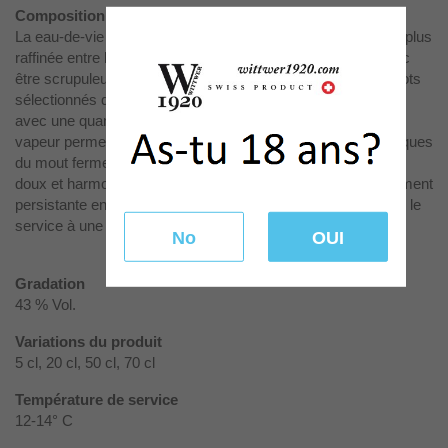
Composition
La eau-de-vie à base d’abricots a un
intensité aromatique la plus
raffinée
entre les eaux-de-vie fruitées. La distillation doit donc
être scrupuleuse et délicate. La matière première, des abricots
sélectionnés du Valais, fournit un jus qui fermente et macère
avec une quantité limitée de noyaux. Une lente distillation à
vapeur permet de recueillir et valoriser les senteurs aromatiques
du mout fermenté. Suave et envoutante à l’odorat, un plaisir
doux et harmonieux qui se développe à la dégustation. Finement
persistante en bouche après l’avoir dégustée. Il est conseillé le
service à une température de 12-14°C dans un verre tulipe.
No
OUI
Gradation
43 % Vol.
Variations du produit
5 cl, 20 cl, 50 cl, 70 cl
Température de service
12-14° C