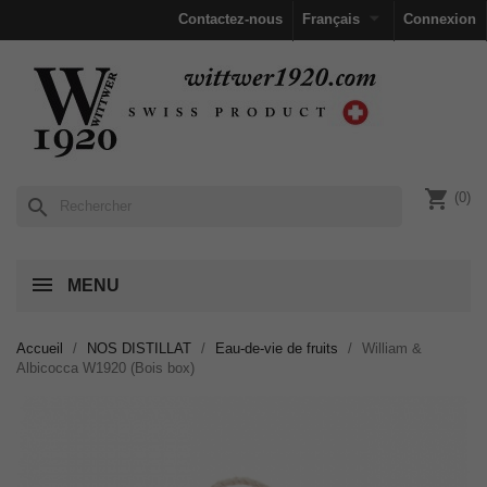

Contactez-nous
Français
Connexion
shopping_cart
(0)
search
MENU
Accueil
NOS DISTILLAT
Eau-de-vie de fruits
William &
Albicocca W1920 (Bois box)