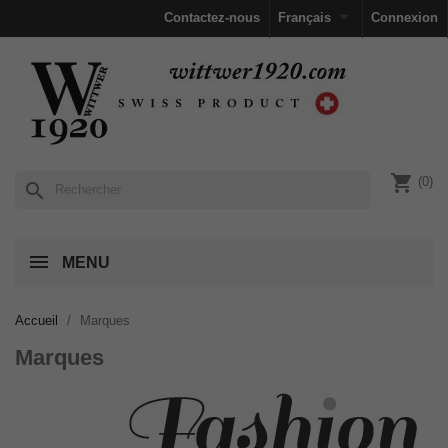

Contactez-nous
Français
Connexion
shopping_cart
(0)
search
MENU
Accueil
Marques
Marques