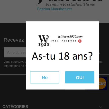
Fashion Manufacturer
Recevez nos offres spéciales
Vous pouvez vous désinscrire à tout moment. Vous trouverez pour cela nos
informations de contact dans les conditions d'utilisation du site.
No
OUI

CATÉGORIES