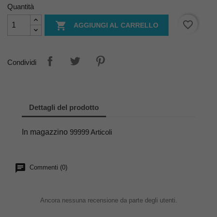
Quantità
favorite_border

AGGIUNGI AL CARRELLO
Condividi
Dettagli del prodotto
In magazzino
99999 Articoli
Commenti (0)
Ancora nessuna recensione da parte degli utenti.