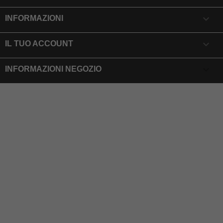

INFORMAZIONI

IL TUO ACCOUNT
keyboard_arrow_down
INFORMAZIONI NEGOZIO