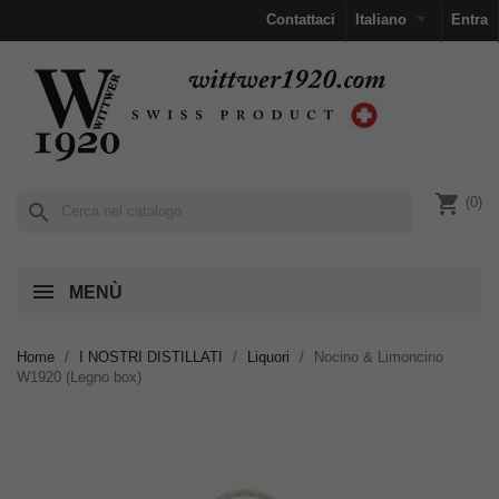

Contattaci
Italiano
Entra
shopping_cart
(0)
search
MENÙ
Home
I NOSTRI DISTILLATI
Liquori
Nocino & Limoncino
W1920 (Legno box)