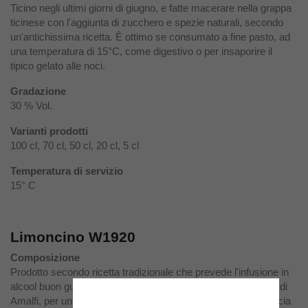
Ticino negli ultimi giorni di giugno, e fatte macerare nella grappa
ticinese con l'aggiunta di zucchero e spezie naturali, secondo
un'antichissima ricetta. È ottimo se consumato a fine pasto, ad
una temperatura di 15°C, come digestivo o per insaporire il
tipico gelato alle noci.
Gradazione
30 % Vol.
Varianti prodotti
100 cl, 70 cl, 50 cl, 20 cl, 5 cl
Temperatura di servizio
15° C
Limoncino W1920
Composizione
Prodotto secondo ricetta tradizionale che prevede l'infusione in
alcool buon gusto di bucce di limone, provenienti dalla costa di
Amalfi, per un periodo di 10-12 giorni. In questo modo la buccia