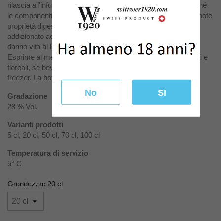
rilascia all'infuso i propri, profumatissimi, olii essenziali nonché
le componenti, naturalmente presenti nella buccia, aventi le note
proprietà digestive. L'infuso così caratterizzato viene
addizionato ad una base di acqua e zucchero che, insieme,
danno vita al liquore.
Esprime al meglio le sue caratteristiche aromatiche, fragranti e
floreali, se bevuto molto freddo, anche in bicchieri brinati nel
freezer. La bottiglia si conserva nel freezer.
No
SI
Gradazione
28 % Vol.
Varianti prodotti
5 cl, 20 cl, 50 cl, 70 cl, 100 cl
Temperatura di servizio
5° C
Grandezza: 20 cl